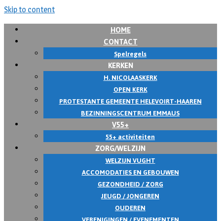
Skip to content
HOME
CONTACT
Spelregels
KERKEN
H. NICOLAASKERK
OPEN KERK
PROTESTANTE GEMEENTE HELEVOIRT-HAAREN
BEZINNINGSCENTRUM EMMAUS
V55+
55+ activiteiten
ZORG/WELZIJN
WELZIJN VUGHT
ACCOMODATIES EN GEBOUWEN
GEZONDHEID / ZORG
JEUGD / JONGEREN
OUDEREN
VERENIGINGEN / EVENEMENTEN