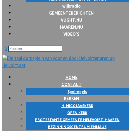
wijkradio
GEMEENTEBERICHTEN
VUGHT.NU
HAAREN.NU
VIDEO’S
x
HOME
CONTACT
Spelregels
KERKEN
H. NICOLAASKERK
OPEN KERK
PROTESTANTE GEMEENTE HELEVOIRT-HAAREN
BEZINNINGSCENTRUM EMMAUS