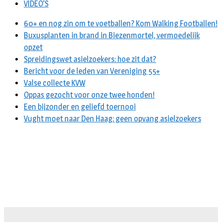
VIDEO’S
60+ en nog zin om te voetballen? Kom Walking Footballen!
Buxusplanten in brand in Biezenmortel, vermoedelijk
opzet
Spreidingswet asielzoekers: hoe zit dat?
Bericht voor de leden van Vereniging 55+
Valse collecte KVW
Oppas gezocht voor onze twee honden!
Een bijzonder en geliefd toernooi
Vught moet naar Den Haag: geen opvang asielzoekers