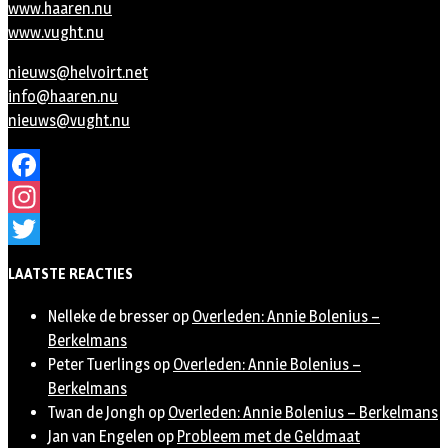
www.haaren.nu
www.vught.nu
nieuws@helvoirt.net
info@haaren.nu
nieuws@vught.nu
Facebook
Instagram
Twitter
LAATSTE REACTIES
Nelleke de bresser
op
Overleden: Annie Bolenius –
Berkelmans
Peter Tuerlings
op
Overleden: Annie Bolenius –
Berkelmans
Twan de Jongh
op
Overleden: Annie Bolenius – Berkelmans
Jan van Engelen
op
Probleem met de Geldmaat