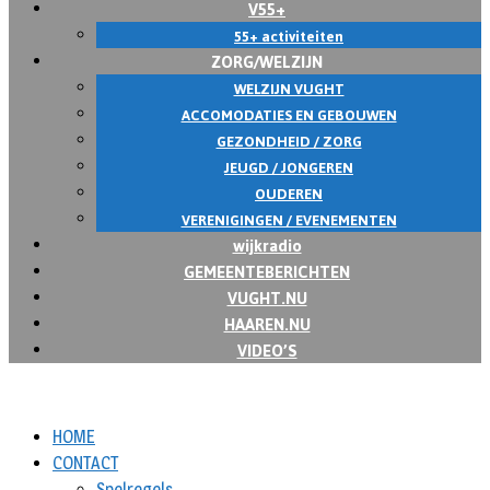
V55+
55+ activiteiten
ZORG/WELZIJN
WELZIJN VUGHT
ACCOMODATIES EN GEBOUWEN
GEZONDHEID / ZORG
JEUGD / JONGEREN
OUDEREN
VERENIGINGEN / EVENEMENTEN
wijkradio
GEMEENTEBERICHTEN
VUGHT.NU
HAAREN.NU
VIDEO’S
HOME
CONTACT
Spelregels