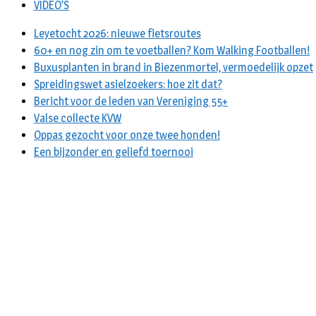
VIDEO’S
Leyetocht 2026: nieuwe fietsroutes
60+ en nog zin om te voetballen? Kom Walking Footballen!
Buxusplanten in brand in Biezenmortel, vermoedelijk opzet
Spreidingswet asielzoekers: hoe zit dat?
Bericht voor de leden van Vereniging 55+
Valse collecte KVW
Oppas gezocht voor onze twee honden!
Een bijzonder en geliefd toernooi