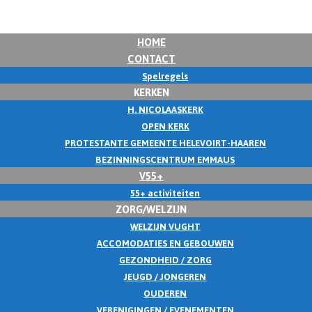
HOME
CONTACT
Spelregels
KERKEN
H. NICOLAASKERK
OPEN KERK
PROTESTANTE GEMEENTE HELEVOIRT-HAAREN
BEZINNINGSCENTRUM EMMAUS
V55+
55+ activiteiten
ZORG/WELZIJN
WELZIJN VUGHT
ACCOMODATIES EN GEBOUWEN
GEZONDHEID / ZORG
JEUGD / JONGEREN
OUDEREN
VERENIGINGEN / EVENEMENTEN