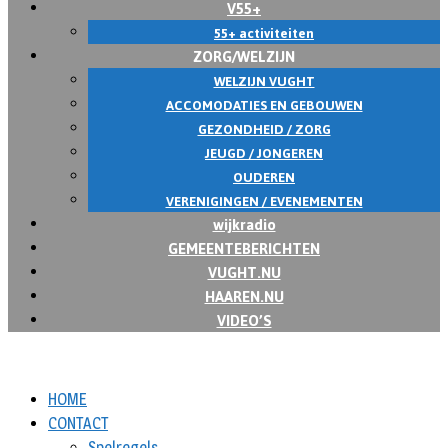
V55+
55+ activiteiten
ZORG/WELZIJN
WELZIJN VUGHT
ACCOMODATIES EN GEBOUWEN
GEZONDHEID / ZORG
JEUGD / JONGEREN
OUDEREN
VERENIGINGEN / EVENEMENTEN
wijkradio
GEMEENTEBERICHTEN
VUGHT.NU
HAAREN.NU
VIDEO’S
HOME
CONTACT
Spelregels