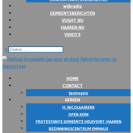
wijkradio
GEMEENTEBERICHTEN
VUGHT.NU
HAAREN.NU
VIDEO’S
x
HOME
CONTACT
Spelregels
KERKEN
H. NICOLAASKERK
OPEN KERK
PROTESTANTE GEMEENTE HELEVOIRT-HAAREN
BEZINNINGSCENTRUM EMMAUS