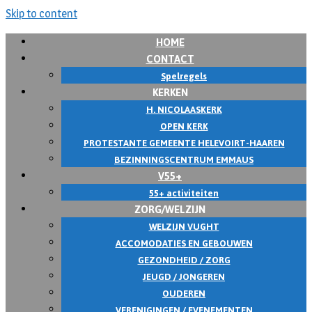
Skip to content
HOME
CONTACT
Spelregels
KERKEN
H. NICOLAASKERK
OPEN KERK
PROTESTANTE GEMEENTE HELEVOIRT-HAAREN
BEZINNINGSCENTRUM EMMAUS
V55+
55+ activiteiten
ZORG/WELZIJN
WELZIJN VUGHT
ACCOMODATIES EN GEBOUWEN
GEZONDHEID / ZORG
JEUGD / JONGEREN
OUDEREN
VERENIGINGEN / EVENEMENTEN