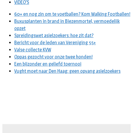
VIDEO’S
60+ en nog zin om te voetballen? Kom Walking Footballen!
Buxusplanten in brand in Biezenmortel, vermoedelijk
opzet
Spreidingswet asielzoekers: hoe zit dat?
Bericht voor de leden van Vereniging 55+
Valse collecte KVW
Oppas gezocht voor onze twee honden!
Een bijzonder en geliefd toernooi
Vught moet naar Den Haag: geen opvang asielzoekers