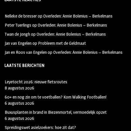
b
ag
tt
oo
ra
er
Nelleke de bresser
op
Overleden: Annie Bolenius – Berkelmans
k
m
Peter Tuerlings
op
Overleden: Annie Bolenius – Berkelmans
Twan de Jongh
op
Overleden: Annie Bolenius – Berkelmans
Jan van Engelen
op
Probleem met de Geldmaat
Jan en Roos van Engelen
op
Overleden: Annie Bolenius – Berkelmans
LAATSTE BERICHTEN
Leyetocht 2026: nieuwe fietsroutes
8 augustus 2026
60+ en nog zin om te voetballen? Kom Walking Footballen!
6 augustus 2026
Buxusplanten in brand in Biezenmortel, vermoedelijk opzet
6 augustus 2026
Spreidingswet asielzoekers: hoe zit dat?