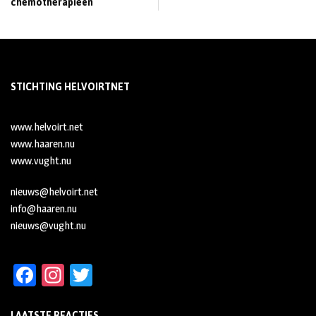
chemotherapieën
STICHTING HELVOIRTNET
www.helvoirt.net
www.haaren.nu
www.vught.nu
nieuws@helvoirt.net
info@haaren.nu
nieuws@vught.nu
Fa
In
T
ce
st
wi
LAATSTE REACTIES