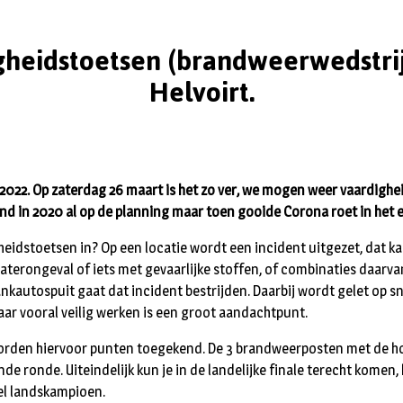
gheidstoetsen (brandweerwedstrij
Helvoirt.
 2022. Op zaterdag 26 maart is het zo ver, we mogen weer vaardigh
nd in 2020 al op de planning maar toen gooide Corona roet in het e
idstoetsen in? Op een locatie wordt een incident uitgezet, dat kan
aterongeval of iets met gevaarlijke stoffen, of combinaties daarva
kautospuit gaat dat incident bestrijden. Daarbij wordt gelet op sne
ar vooral veilig werken is een groot aandachtpunt.
orden hiervoor punten toegekend. De 3 brandweerposten met de h
de ronde. Uiteindelijk kun je in de landelijke finale terecht komen, 
el landskampioen.