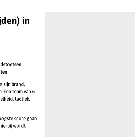
den) in
eidstoetsen
ten.
 zijn brand,
n. Een team van 6
lheid, tactiek,
oogste score gaan
hierbij wordt