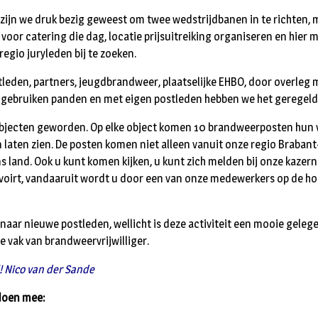
zijn we druk bezig geweest om twee wedstrijdbanen in te richten, 
voor catering die dag, locatie prijsuitreiking organiseren en hier 
regio juryleden bij te zoeken.
eden, partners, jeugdbrandweer, plaatselijke EHBO, door overleg 
e gebruiken panden en met eigen postleden hebben we het geregeld
objecten geworden. Op elke object komen 10 brandweerposten hun 
 laten zien. De posten komen niet alleen vanuit onze regio Braban
ns land. Ook u kunt komen kijken, u kunt zich melden bij onze kazer
lvoirt, vandaaruit wordt u door een van onze medewerkers op de h
 naar nieuwe postleden, wellicht is deze activiteit een mooie gele
 vak van brandweervrijwilliger.
l! Nico van der Sande
doen mee: