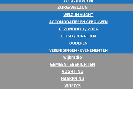
55+ activiteiten
ZORG/WELZIJN
WELZIJN VUGHT
ACCOMODATIES EN GEBOUWEN
GEZONDHEID / ZORG
JEUGD / JONGEREN
OUDEREN
VERENIGINGEN / EVENEMENTEN
wijkradio
GEMEENTEBERICHTEN
VUGHT.NU
HAAREN.NU
VIDEO’S