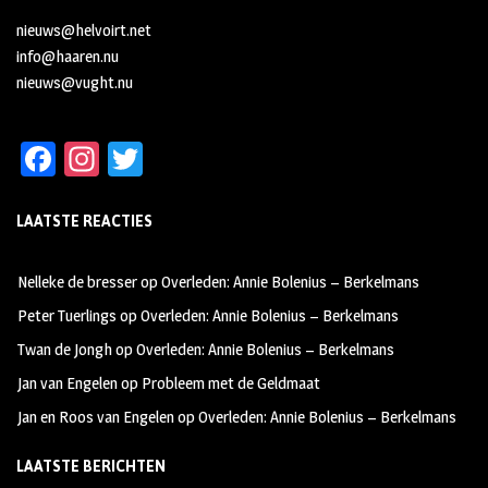
nieuws@helvoirt.net
info@haaren.nu
nieuws@vught.nu
Fa
In
T
ce
st
wi
LAATSTE REACTIES
b
ag
tt
oo
ra
er
Nelleke de bresser
op
Overleden: Annie Bolenius – Berkelmans
k
m
Peter Tuerlings
op
Overleden: Annie Bolenius – Berkelmans
Twan de Jongh
op
Overleden: Annie Bolenius – Berkelmans
Jan van Engelen
op
Probleem met de Geldmaat
Jan en Roos van Engelen
op
Overleden: Annie Bolenius – Berkelmans
LAATSTE BERICHTEN