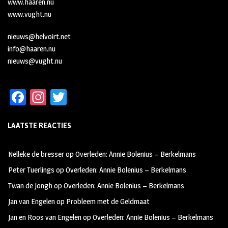
www.haaren.nu
www.vught.nu
nieuws@helvoirt.net
info@haaren.nu
nieuws@vught.nu
Fa
In
T
ce
st
wi
LAATSTE REACTIES
b
ag
tt
oo
ra
er
Nelleke de bresser
op
Overleden: Annie Bolenius – Berkelmans
k
m
Peter Tuerlings
op
Overleden: Annie Bolenius – Berkelmans
Twan de Jongh
op
Overleden: Annie Bolenius – Berkelmans
Jan van Engelen
op
Probleem met de Geldmaat
Jan en Roos van Engelen
op
Overleden: Annie Bolenius – Berkelmans