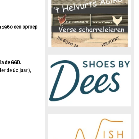
n
en 1960 een oproep
ia de GGD.
r de 60 jaar ),