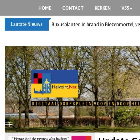
HOME
CONTACT
KERKEN
V55+
Laatste Nieuws
Spreidingswet asielzoekers: hoe zit dat?