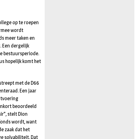
llege op te roepen
ermee wordt
ds meer taken en
 Een dergelijk
ze bestuursperiode.
us hopelijk komt het
rstreept met de D66
teraad. Een jaar
itvoering
enkort beoordeeld
r”, stelt Dion
fonds wordt, want
e zaak dat het
 solvabiliteit. Dat