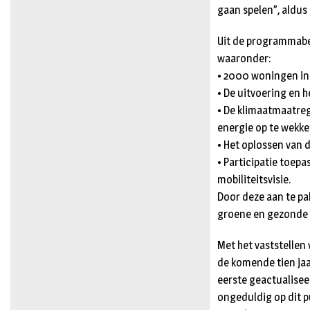
gaan spelen”, aldus
Uit de programmabeg
waaronder:
• 2000 woningen in
• De uitvoering en 
• De klimaatmaatre
energie op te wekke
• Het oplossen van 
• Participatie toe
mobiliteitsvisie.
Door deze aan te p
groene en gezonde g
Met het vaststellen
de komende tien jaa
eerste geactualise
ongeduldig op dit pu