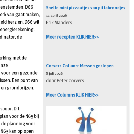
Snelle mini pizzaatjes van pittabroodjes
egenstemden. D66
erk van gaat maken,
11 april 2026
id herzien. D66 wil
Erik Manders
 energierekening.
inator, de
Meer recepten KLIK HIER>>
erking met de
Corvers Column: Messen geslepen
onze
n voor een gezonde
8 juli 2026
issen. Een punt van
door Peter Corvers
 en grondprijzen.
Meer Columns KLIK HIER>>
spoor. Dit
lan voor de N65 bij
n de planning voor
e N65 kan oplopen