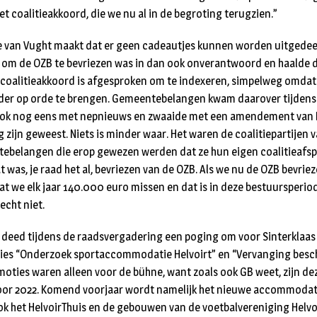
het coalitieakkoord, die we nu al in de begroting terugzien.”
ie van Vught maakt dat er geen cadeautjes kunnen worden uitgedee
m de OZB te bevriezen was in dan ook onverantwoord en haalde 
 coalitieakkoord is afgesproken om te indexeren, simpelweg omdat
der op orde te brengen. Gemeentebelangen kwam daarover tijdens
ok nog eens met nepnieuws en zwaaide met een amendement van 
g zijn geweest. Niets is minder waar. Het waren de coalitiepartije
belangen die erop gewezen werden dat ze hun eigen coalitieafsp
 was, je raad het al, bevriezen van de OZB. Als we nu de OZB bevrie
t we elk jaar 140.000 euro missen en dat is in deze bestuursperiode
 echt niet.
eed tijdens de raadsvergadering een poging om voor Sinterklaas 
ties “Onderzoek sportaccommodatie Helvoirt” en “Vervanging bes
 moties waren alleen voor de bühne, want zoals ook GB weet, zijn de
 voor 2022. Komend voorjaar wordt namelijk het nieuwe accommodat
ok het HelvoirThuis en de gebouwen van de voetbalvereniging Helvoi