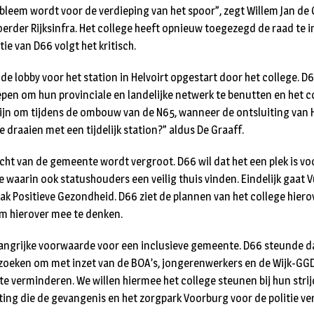
bleem wordt voor de verdieping van het spoor”, zegt Willem Jan de 
erder Rijksinfra. Het college heeft opnieuw toegezegd de raad te i
ie van D66 volgt het kritisch.
e lobby voor het station in Helvoirt opgestart door het college. D
en om hun provinciale en landelijke netwerk te benutten en het co
ijn om tijdens de ombouw van de N65, wanneer de ontsluiting van H
te draaien met een tijdelijk station?” aldus De Graaff.
icht van de gemeente wordt vergroot. D66 wil dat het een plek is vo
 waarin ook statushouders een veilig thuis vinden. Eindelijk gaat 
ak Positieve Gezondheid. D66 ziet de plannen van het college hiero
m hierover mee te denken.
elangrijke voorwaarde voor een inclusieve gemeente. D66 steunde 
zoeken om met inzet van de BOA’s, jongerenwerkers en de Wijk-GGD
te verminderen. We willen hiermee het college steunen bij hun stri
ing die de gevangenis en het zorgpark Voorburg voor de politie ve