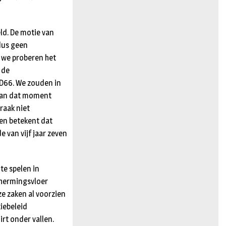
ld. De motie van
dus geen
 we proberen het
 de
D66. We zouden in
n van dat moment
raak niet
zen betekent dat
 van vijf jaar zeven
te spelen in
chermingsvloer
ze zaken al voorzien
iebeleid
rt onder vallen.