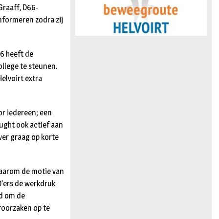
Graaff, D66-
nformeren zodra zij
66 heeft de
llege te steunen.
elvoirt extra
or iedereen; een
Vught ook actief aan
ver graag op korte
daarom de motie van
’ers de werkdruk
jd om de
roorzaken op te