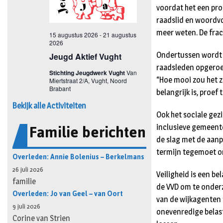
voordat het een pro
raadslid en woordvo
meer weten. De fract
Ondertussen wordt d
raadsleden opgeroep
“Hoe mooi zou het z
belangrijk is, proef 
Bekijk alle Activiteiten
Ook het sociale gez
Familie berichten
inclusieve gemeente
de slag met de aanp
termijn tegemoet o
Overleden: Annie Bolenius – Berkelmans
26 juli 2026
Veiligheid is een b
familie
de VVD om te onder
Overleden: Jo van Geel – van Oort
van de wijkagenten 
9 juli 2026
onevenredige belast
Corine van Strien