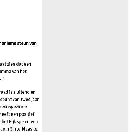
n
unanieme steun van
aat zien dat een
gramma van het
g.”
aad is sluitend en
tepunt van twee jaar
e eensgezinde
heeft een positief
het Rijk spelen een
nt om Sinterklaas te