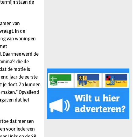
 termijn staan de
rzamen van
raagt. In de
ming van woningen
 met
d. Daarmee werd de
amma’s die de
dat de motie is
gend jaar de eerste
t je doet. Zo kunnen
 maken.” Opvallend
ngaven dat het
 ertoe dat mensen
ken voor iedereen
oenLinks en de SP.