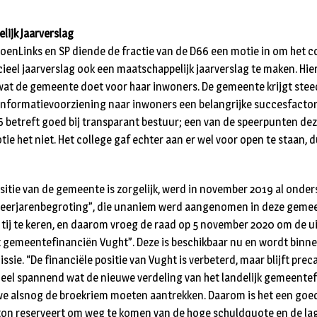
lijk Jaarverslag
nLinks en SP diende de fractie van de D66 een motie in om het co
ieel jaarverslag ook een maatschappelijk jaarverslag te maken. Hi
wat de gemeente doet voor haar inwoners. De gemeente krijgt stee
 informatievoorziening naar inwoners een belangrijke succesfactor.
6 betreft goed bij transparant bestuur; een van de speerpunten de
ie het niet. Het college gaf echter aan er wel voor open te staan, d
ositie van de gemeente is zorgelijk, werd in november 2019 al onde
erjarenbegroting”, die unaniem werd aangenomen in deze gemeen
t tij te keren, en daarom vroeg de raad op 5 november 2020 om de u
 gemeentefinanciën Vught”. Deze is beschikbaar nu en wordt binn
ie. “De financiële positie van Vught is verbeterd, maar blijft precai
heel spannend wat de nieuwe verdeling van het landelijk gemeente
we alsnog de broekriem moeten aantrekken. Daarom is het een goed
s ton reserveert om weg te komen van de hoge schuldquote en de lage