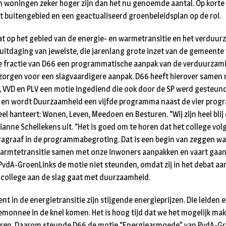
n woningen zeker hoger zijn dan het nu genoemde aantal. Op korte
et buitengebied en een geactualiseerd groenbeleidsplan op de rol.
t op het gebied van de energie- en warmetransitie en het verduu
itdaging van jewelste, die jarenlang grote inzet van de gemeente v
e fractie van D66 een programmatische aanpak van de verduurza
zorgen voor een slagvaardigere aanpak. D66 heeft hierover samen
VVD en PLV een motie ingediend die ook door de SP werd gesteun
n wordt Duurzaamheid een vijfde programma naast de vier progr
hanteert: Wonen, Leven, Meedoen en Besturen. “Wij zijn heel blij 
ianne Schellekens uit. “Het is goed om te horen dat het college vol
ragraaf in de programmabegroting. Dat is een begin van zeggen wa
warmtetransitie samen met onze inwoners aanpakken en vaart gaan
PvdA-GroenLinks de motie niet steunden, omdat zij in het debat aa
et college aan de slag gaat met duurzaamheid.
nt in de energietransitie zijn stijgende energieprijzen. Die leiden
emonnee in de knel komen. Het is hoog tijd dat we het mogelijk ma
leren. Daarom steunde D66 de motie “Energiearmoede” van PvdA-Gr