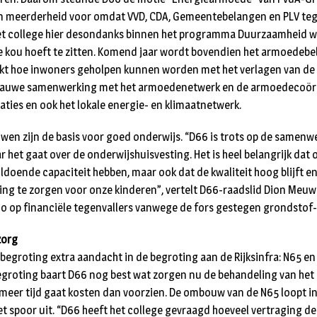
en meerderheid voor omdat VVD, CDA, Gemeentebelangen en PLV t
het college hier desondanks binnen het programma Duurzaamheid w
 kou hoeft te zitten. Komend jaar wordt bovendien het armoedebele
jkt hoe inwoners geholpen kunnen worden met het verlagen van de
 nauwe samenwerking met het armoedenetwerk en de armoedecoörd
ies en ook het lokale energie- en klimaatnetwerk.
en zijn de basis voor goed onderwijs. “D66 is trots op de samenw
 het gaat over de onderwijshuisvesting. Het is heel belangrijk dat 
oende capaciteit hebben, maar ook dat de kwaliteit hoog blijft e
ing te zorgen voor onze kinderen”, vertelt D66-raadslid Dion Meuw
ico op financiële tegenvallers vanwege de fors gestegen grondstof-
zorg
begroting extra aandacht in de begroting aan de Rijksinfra: N65 en 
groting baart D66 nog best wat zorgen nu de behandeling van het p
 meer tijd gaat kosten dan voorzien. De ombouw van de N65 loopt i
et spoor uit. “D66 heeft het college gevraagd hoeveel vertraging d