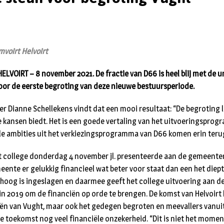
voirt Helvoirt
VOIRT – 8 november 2021. De fractie van D66 is heel blij met de 
or de eerste begroting van deze nieuwe bestuursperiode.
er Dianne Schellekens vindt dat een mooi resultaat: “De begroting l
 kansen biedt. Het is een goede vertaling van het uitvoeringspro
alle ambities uit het verkiezingsprogramma van D66 komen erin teru
t college donderdag 4 november jl. presenteerde aan de gemeenter
meente er gelukkig financieel wat beter voor staat dan een het diep
hoog is ingeslagen en daarmee geeft het college uitvoering aan d
in 2019 om de financiën op orde te brengen. De komst van Helvoirt 
iën van Vught, maar ook het gedegen begroten en meevallers vanuit 
 de toekomst nog veel financiële onzekerheid. “Dit is niet het mome