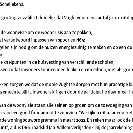
 Schellekens.
roting 2022 blijkt duidelijk dat Vught voor een aantal grote uitda
 de woonvisie om de wooncrisis aan te pakken;
het verantwoord inpassen van spoor en N65;
gelen zijn nodig om de huizen energiezuinig te maken en op een 
n;
de knelpunten in de huisvesting van verschillende scholen;
passen zodat inwoners kunnen meedenken en meedoen, met als groo
akken zorgen we dat de mooie Vughtse dorpen met hun prachtige b
emeente blijft. Inwoners krijgen door de participatie daar meer in
 van de woonvisie staan alle seinen op groen om de toevoeging va
r van een goed fundament te voorzien. “We kijken uit naar concret
erde woningbouwprogramma in maart 2022. En reken maar, ook de fr
nt”, aldus D66-raadslid Jan-Willem Verlijsdonk. Bij de jaarrekening