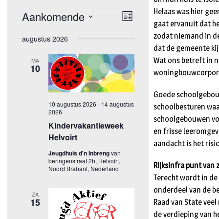
Helaas was hier ge
gaat ervanuit dat 
zodat niemand in de
dat de gemeente ki
Wat ons betreft in
woningbouwcorporat
Goede schoolgebouw
schoolbesturen waar
schoolgebouwen vold
en frisse leeromgev
aandacht is het ris
Rijksinfra punt van 
Terecht wordt in de 
onderdeel van de be
Raad van State veel
de verdieping van h