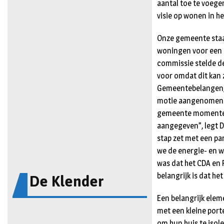
aantal toe te voege
visie op wonen in h
Onze gemeente staa
woningen voor een u
commissie stelde d
voor omdat dit kan 
Gemeentebelangen, 
motie aangenomen e
gemeente momenteel 
aangegeven”, legt D
stap zet met een pa
we de energie- en 
was dat het CDA en 
De Klender
belangrijk is dat h
Een belangrijk eleme
met een kleine port
om hun huis te iso