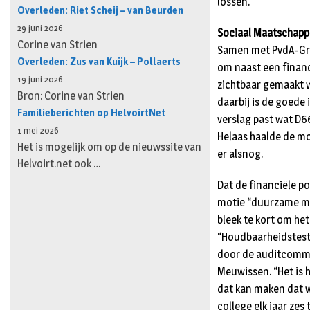
lossen.
Overleden: Riet Scheij – van Beurden
29 juni 2026
Sociaal Maatschappe
Corine van Strien
Samen met PvdA-Groe
Overleden: Zus van Kuijk – Pollaerts
om naast een financ
19 juni 2026
zichtbaar gemaakt 
Bron: Corine van Strien
daarbij is de goede
Familieberichten op HelvoirtNet
verslag past wat D6
1 mei 2026
Helaas haalde de mot
Het is mogelijk om op de nieuwssite van
er alsnog.
Helvoirt.net ook …
Dat de financiële p
motie “duurzame me
bleek te kort om he
“Houdbaarheidstest
door de auditcommiss
Meuwissen. “Het is 
dat kan maken dat 
college elk jaar ze