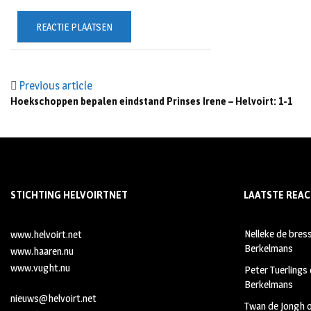
Previous article
Hoekschoppen bepalen eindstand Prinses Irene – Helvoirt: 1-1
STICHTING HELVOIRTNET
LAATSTE REAC
Nelleke de bres
www.helvoirt.net
Berkelmans
www.haaren.nu
www.vught.nu
Peter Tuerlings
Berkelmans
nieuws@helvoirt.net
Twan de Jongh