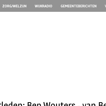
ZORG/WELZIJN
WIJKRADIO
GEMEENTEBERICHTEN
leden: Bep Wouters - van B