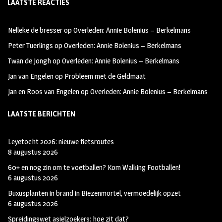
LAATSTE REACTIES
b
ag
tt
oo
ra
er
Nelleke de bresser
op
Overleden: Annie Bolenius – Berkelmans
k
m
Peter Tuerlings
op
Overleden: Annie Bolenius – Berkelmans
Twan de Jongh
op
Overleden: Annie Bolenius – Berkelmans
Jan van Engelen
op
Probleem met de Geldmaat
Jan en Roos van Engelen
op
Overleden: Annie Bolenius – Berkelmans
LAATSTE BERICHTEN
Leyetocht 2026: nieuwe fietsroutes
8 augustus 2026
60+ en nog zin om te voetballen? Kom Walking Footballen!
6 augustus 2026
Buxusplanten in brand in Biezenmortel, vermoedelijk opzet
6 augustus 2026
Spreidingswet asielzoekers: hoe zit dat?