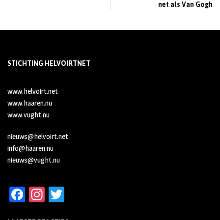
net als Van Gogh
STICHTING HELVOIRTNET
www.helvoirt.net
www.haaren.nu
www.vught.nu
nieuws@helvoirt.net
info@haaren.nu
nieuws@vught.nu
Fa
In
T
ce
st
wi