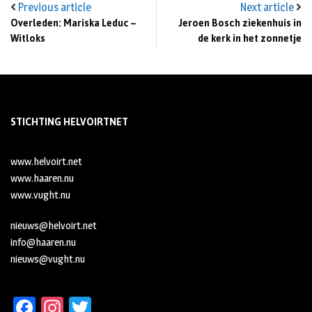
Previous article
Next article
Overleden: Mariska Leduc –
Jeroen Bosch ziekenhuis in
Witloks
de kerk in het zonnetje
STICHTING HELVOIRTNET
www.helvoirt.net
www.haaren.nu
www.vught.nu
nieuws@helvoirt.net
info@haaren.nu
nieuws@vught.nu
Fa
In
T