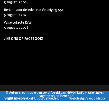
5 augustus 2026
Bericht voor de leden van Vereniging 55+
5 augustus 2026
Valse collecte KVW
5 augustus 2026
LIKE ONS OP FACEBOOK!
© Auteursrecht op eigen tekst/beeld van
Helvoirt.net
,
Haaren.nu
en
Reageren op dit bericht?
Vught.nu
uitdrukkelijk voorbehouden.
Webdesign Vanoo Media
Sitemap
Privacy Verklaring AVG