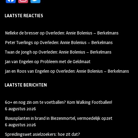
ce
st
wi
LAATSTE REACTIES
b
ag
tt
oo
ra
er
Nelleke de bresser
op
Overleden: Annie Bolenius – Berkelmans
k
m
Peter Tuerlings
op
Overleden: Annie Bolenius – Berkelmans
Twan de Jongh
op
Overleden: Annie Bolenius – Berkelmans
Jan van Engelen
op
Probleem met de Geldmaat
Jan en Roos van Engelen
op
Overleden: Annie Bolenius – Berkelmans
LAATSTE BERICHTEN
60+ en nog zin om te voetballen? Kom Walking Footballen!
6 augustus 2026
Buxusplanten in brand in Biezenmortel, vermoedelijk opzet
6 augustus 2026
Spreidingswet asielzoekers: hoe zit dat?