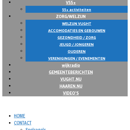
V55+
55+ activiteiten
ZORG/WELZIJN
WELZIJN VUGHT
ACCOMODATIES EN GEBOUWEN
GEZONDHEID / ZORG
JEUGD / JONGEREN
OUDEREN
VERENIGINGEN / EVENEMENTEN
wijkradio
GEMEENTEBERICHTEN
VUGHT.NU
HAAREN.NU
VIDEO’S
HOME
CONTACT
Spelregels