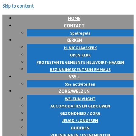
Skip to content
HOME
CONTACT
Spelregels
KERKEN
H. NICOLAASKERK
OPEN KERK
PROTESTANTE GEMEENTE HELEVOIRT-HAAREN
BEZINNINGSCENTRUM EMMAUS
V55+
55+ activiteiten
ZORG/WELZIJN
WELZIJN VUGHT
ACCOMODATIES EN GEBOUWEN
GEZONDHEID / ZORG
JEUGD / JONGEREN
OUDEREN
VERENIGINGEN / EVENEMENTEN