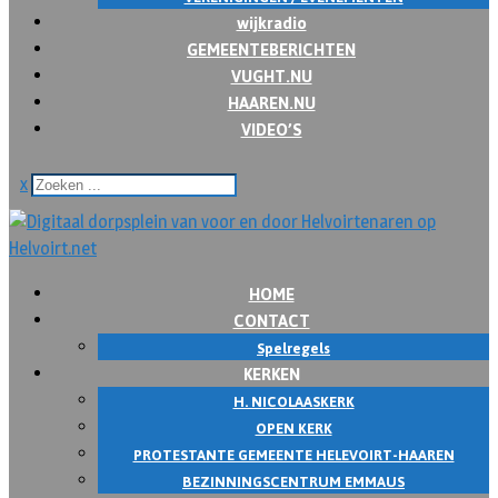
wijkradio
GEMEENTEBERICHTEN
VUGHT.NU
HAAREN.NU
VIDEO’S
x
HOME
CONTACT
Spelregels
KERKEN
H. NICOLAASKERK
OPEN KERK
PROTESTANTE GEMEENTE HELEVOIRT-HAAREN
BEZINNINGSCENTRUM EMMAUS