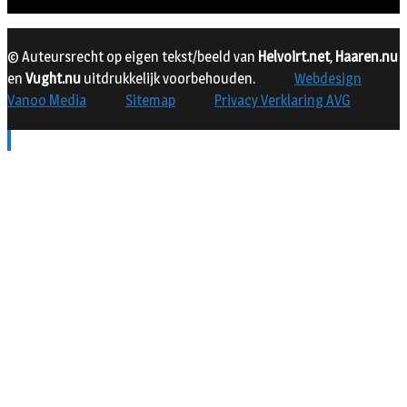
© Auteursrecht op eigen tekst/beeld van
Helvoirt.net
,
Haaren.nu
en
Vught.nu
uitdrukkelijk voorbehouden.
Webdesign
Vanoo Media
Sitemap
Privacy Verklaring AVG