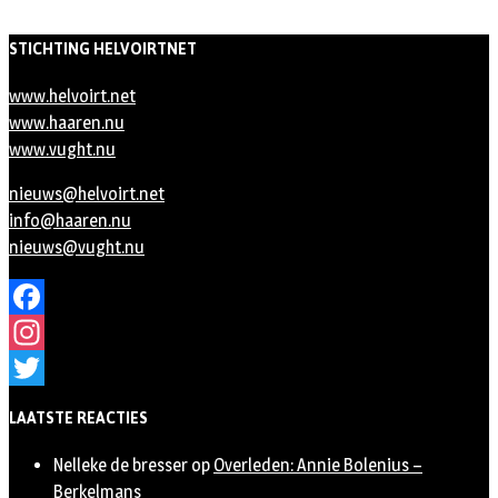
STICHTING HELVOIRTNET
www.helvoirt.net
www.haaren.nu
www.vught.nu
nieuws@helvoirt.net
info@haaren.nu
nieuws@vught.nu
Facebook
Instagram
Twitter
LAATSTE REACTIES
Nelleke de bresser
op
Overleden: Annie Bolenius –
Berkelmans