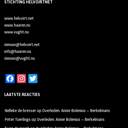
STICHTING HELVOIRTNET
www.helvoirt.net
www.haaren.nu
www.vught.nu
nieuws@helvoirt.net
info@haaren.nu
nieuws@vught.nu
Fa
In
T
ce
st
wi
LAATSTE REACTIES
b
ag
tt
oo
ra
er
Nelleke de bresser
op
Overleden: Annie Bolenius – Berkelmans
k
m
Peter Tuerlings
op
Overleden: Annie Bolenius – Berkelmans