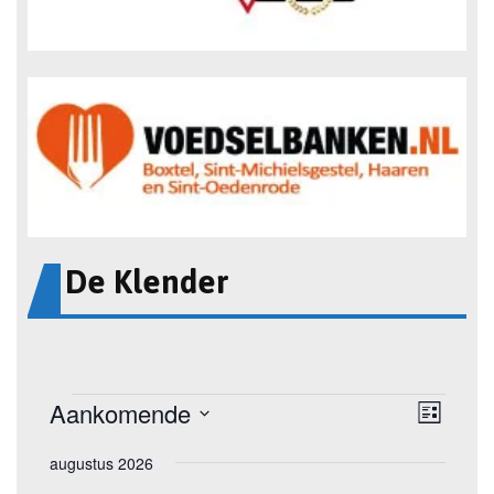
De Klender