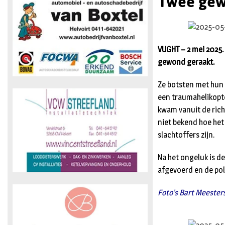
Twee gewo
VUGHT – 2 mei 2025.
gewond geraakt.
Ze botsten met hun
een traumahelikopte
kwam vanuit de rich
niet bekend hoe he
slachtoffers zijn.
Na het ongeluk is d
afgevoerd en de pol
Foto’s Bart Meester