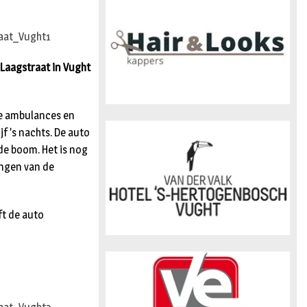
n
 Laagstraat in Vught
re ambulances en
f ’s nachts. De auto
de boom. Het is nog
ingen van de
ft de auto