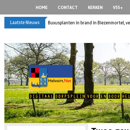
HOME
CONTACT
KERKEN
V55+
Laatste Nieuws
Buxusplanten in brand in Biezenmortel, v