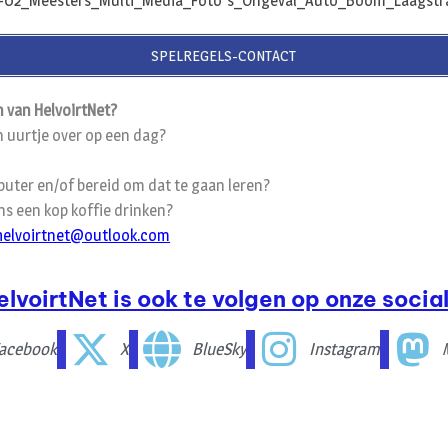
SPELREGELS-CONTACT
 van HelvoirtNet?
n uurtje over op een dag?
uter en/of bereid om dat te gaan leren?
s een kop koffie drinken?
helvoirtnet@outlook.com
elvoirtNet is ook te volgen op onze social
acebook
X
BlueSky
Instagram