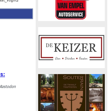
s:
Mastodon