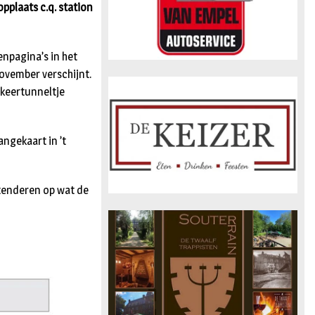
pplaats c.q. station
enpagina’s in het
ovember verschijnt.
keertunneltje
ngekaart in ’t
attenderen op wat de