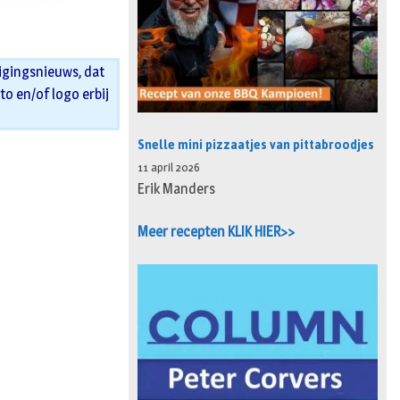
igingsnieuws, dat
oto en/of logo erbij
Snelle mini pizzaatjes van pittabroodjes
11 april 2026
Erik Manders
Meer recepten KLIK HIER>>