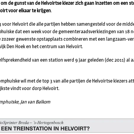
n om de gunst van de Helvoirtse kiezer zich gaan inzetten om een sto
oirt voor elkaar te krijgen
.
p 3 voor Helvoirt die alle partijen hebben samengesteld voor de midd
huiske dat een week voor de gemeenteraadsverkiezingen van 18 n
 de zozeer gewenste opstapplaats combineren met een langzaam-ver
jk Den Hoek en het centrum van Helvoirt.
lfsprekendheid van een station werd 9 jaar geleden (dec 2011) al aa
omphuiske wil met de top 3 van alle partijen de Helvoirtse kiezers 
ijkste vindt voor dorp Helvoirt.
omphuiske, Jan van Balkom