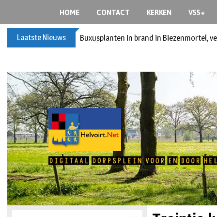
HOME
CONTACT
KERKEN
V55+
Laatste Nieuws
Buxusplanten in brand in Biezenmortel, v