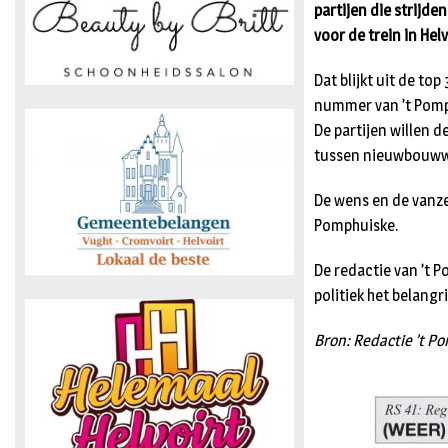
partijen die strijde
voor de trein in Helv
Dat blijkt uit de to
nummer van ’t Pomp
De partijen willen
tussen nieuwbouwwi
De wens en de vanze
Pomphuiske.
De redactie van ’t P
politiek het belangr
Bron: Redactie ’t P