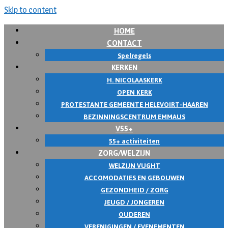
Skip to content
HOME
CONTACT
Spelregels
KERKEN
H. NICOLAASKERK
OPEN KERK
PROTESTANTE GEMEENTE HELEVOIRT-HAAREN
BEZINNINGSCENTRUM EMMAUS
V55+
55+ activiteiten
ZORG/WELZIJN
WELZIJN VUGHT
ACCOMODATIES EN GEBOUWEN
GEZONDHEID / ZORG
JEUGD / JONGEREN
OUDEREN
VERENIGINGEN / EVENEMENTEN