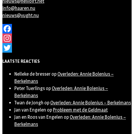
nieuws@helvoirt.net
info@haaren.nu
nieuws@vught.nu
Facebook
Instagram
Twitter
LAATSTE REACTIES
Nelleke de bresser
op
Overleden: Annie Bolenius –
Berkelmans
Peter Tuerlings
op
Overleden: Annie Bolenius –
Berkelmans
Twan de Jongh
op
Overleden: Annie Bolenius – Berkelmans
Jan van Engelen
op
Probleem met de Geldmaat
Jan en Roos van Engelen
op
Overleden: Annie Bolenius –
Berkelmans