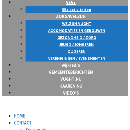
V55+
55+ activiteiten
ZORG/WELZIJN
WELZIJN VUGHT
ACCOMODATIES EN GEBOUWEN
GEZONDHEID / ZORG
JEUGD / JONGEREN
OUDEREN
VERENIGINGEN / EVENEMENTEN
wijkradio
GEMEENTEBERICHTEN
VUGHT.NU
HAAREN.NU
VIDEO’S
HOME
CONTACT
Spelregels