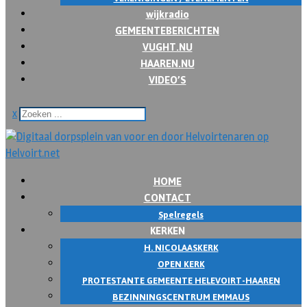
wijkradio
GEMEENTEBERICHTEN
VUGHT.NU
HAAREN.NU
VIDEO’S
x
HOME
CONTACT
Spelregels
KERKEN
H. NICOLAASKERK
OPEN KERK
PROTESTANTE GEMEENTE HELEVOIRT-HAAREN
BEZINNINGSCENTRUM EMMAUS