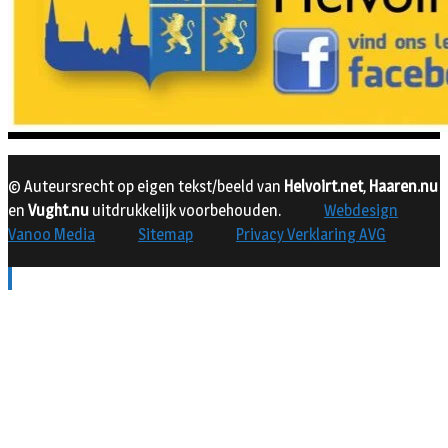
© Auteursrecht op eigen tekst/beeld van
Helvoirt.net
,
Haaren.nu
en
Vught.nu
uitdrukkelijk voorbehouden.
Webdesign
Vanoo Media
Sitemap
Privacy Verklaring AVG