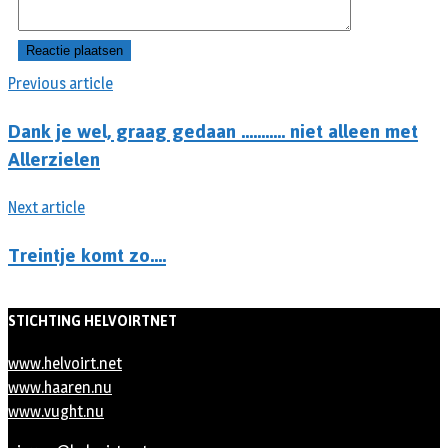
Previous article
Dank je wel, graag gedaan ……….. niet alleen met
Allerzielen
Next article
Treintje komt zo….
STICHTING HELVOIRTNET
www.helvoirt.net
www.haaren.nu
www.vught.nu