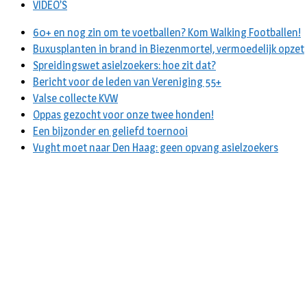
VIDEO’S
60+ en nog zin om te voetballen? Kom Walking Footballen!
Buxusplanten in brand in Biezenmortel, vermoedelijk opzet
Spreidingswet asielzoekers: hoe zit dat?
Bericht voor de leden van Vereniging 55+
Valse collecte KVW
Oppas gezocht voor onze twee honden!
Een bijzonder en geliefd toernooi
Vught moet naar Den Haag: geen opvang asielzoekers