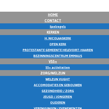
HOME
CONTACT
Spelregels
KERKEN
H. NICOLAASKERK
OPEN KERK
PROTESTANTE GEMEENTE HELEVOIRT-HAAREN
BEZINNINGSCENTRUM EMMAUS
V55+
55+ activiteiten
ZORG/WELZIJN
WELZIJN VUGHT
ACCOMODATIES EN GEBOUWEN
GEZONDHEID / ZORG
JEUGD / JONGEREN
OUDEREN
VERENIGINGEN / EVENEMENTEN