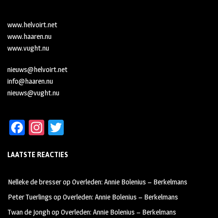
www.helvoirt.net
www.haaren.nu
www.vught.nu
nieuws@helvoirt.net
info@haaren.nu
nieuws@vught.nu
Fa
In
T
ce
st
wi
LAATSTE REACTIES
b
ag
tt
oo
ra
er
Nelleke de bresser
op
Overleden: Annie Bolenius – Berkelmans
k
m
Peter Tuerlings
op
Overleden: Annie Bolenius – Berkelmans
Twan de Jongh
op
Overleden: Annie Bolenius – Berkelmans