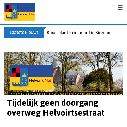
Laatste Nieuws
Buxusplanten in brand in Biezenmortel, v
Tijdelijk geen doorgang
overweg Helvoirtsestraat