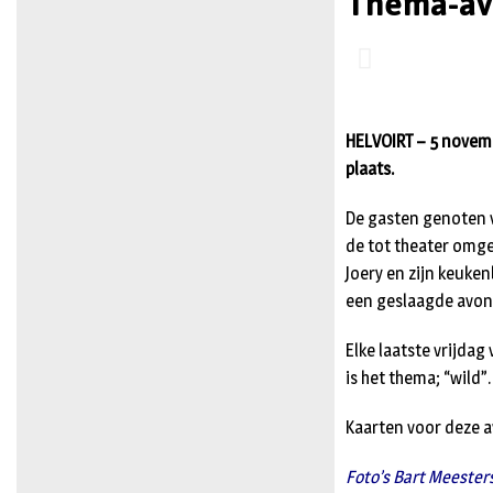
Thema-av
HELVOIRT – 5 novemb
plaats.
De gasten genoten 
de tot theater omge
Joery en zijn keuke
een geslaagde avon
Elke laatste vrijda
is het thema; “wild”.
Kaarten voor deze av
Foto’s Bart Meester