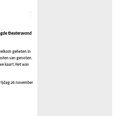
n
aagde theateravond
welkom geheten in
asten van genoten.
we kaart. Het was
Vrijdag 26 november