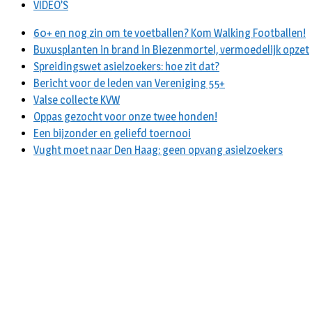
VIDEO’S
60+ en nog zin om te voetballen? Kom Walking Footballen!
Buxusplanten in brand in Biezenmortel, vermoedelijk opzet
Spreidingswet asielzoekers: hoe zit dat?
Bericht voor de leden van Vereniging 55+
Valse collecte KVW
Oppas gezocht voor onze twee honden!
Een bijzonder en geliefd toernooi
Vught moet naar Den Haag: geen opvang asielzoekers