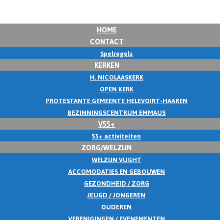
HOME
CONTACT
Spelregels
KERKEN
H. NICOLAASKERK
OPEN KERK
PROTESTANTE GEMEENTE HELEVOIRT-HAAREN
BEZINNINGSCENTRUM EMMAUS
V55+
55+ activiteiten
ZORG/WELZIJN
WELZIJN VUGHT
ACCOMODATIES EN GEBOUWEN
GEZONDHEID / ZORG
JEUGD / JONGEREN
OUDEREN
VERENIGINGEN / EVENEMENTEN