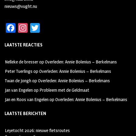
nieuws@vught.nu
Fa
In
T
ce
st
wi
LAATSTE REACTIES
b
ag
tt
oo
ra
er
Nelleke de bresser
op
Overleden: Annie Bolenius – Berkelmans
k
m
Peter Tuerlings
op
Overleden: Annie Bolenius – Berkelmans
Twan de Jongh
op
Overleden: Annie Bolenius – Berkelmans
Jan van Engelen
op
Probleem met de Geldmaat
Jan en Roos van Engelen
op
Overleden: Annie Bolenius – Berkelmans
LAATSTE BERICHTEN
Leyetocht 2026: nieuwe fietsroutes