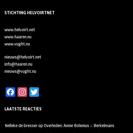
STICHTING HELVOIRTNET
www.helvoirt.net
www.haaren.nu
www.vught.nu
nieuws@helvoirt.net
info@haaren.nu
nieuws@vught.nu
Fa
In
T
ce
st
wi
LAATSTE REACTIES
b
ag
tt
oo
ra
er
Nelleke de bresser
op
Overleden: Annie Bolenius – Berkelmans
k
m