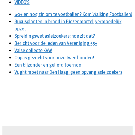
VIDEO’S
60+ en nog zin om te voetballen? Kom Walking Footballen!
Buxusplanten in brand in Biezenmortel, vermoedelijk
opzet
Spreidingswet asielzoekers: hoe zit dat?
Bericht voor de leden van Vereniging 55+
Valse collecte KVW
Oppas gezocht voor onze twee honden!
Een bijzonder en geliefd toernooi
Vught moet naar Den Haag: geen opvang asielzoekers