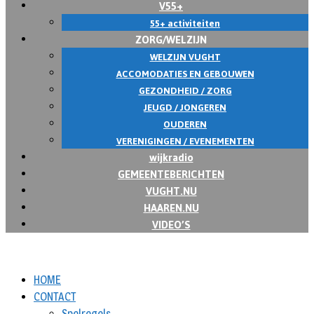
V55+
55+ activiteiten
ZORG/WELZIJN
WELZIJN VUGHT
ACCOMODATIES EN GEBOUWEN
GEZONDHEID / ZORG
JEUGD / JONGEREN
OUDEREN
VERENIGINGEN / EVENEMENTEN
wijkradio
GEMEENTEBERICHTEN
VUGHT.NU
HAAREN.NU
VIDEO’S
HOME
CONTACT
Spelregels