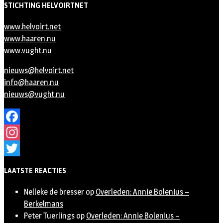
STICHTING HELVOIRTNET
www.helvoirt.net
www.haaren.nu
www.vught.nu
nieuws@helvoirt.net
info@haaren.nu
nieuws@vught.nu
Facebook
Instagram
Twitter
LAATSTE REACTIES
Nelleke de bresser
op
Overleden: Annie Bolenius –
Berkelmans
Peter Tuerlings
op
Overleden: Annie Bolenius –