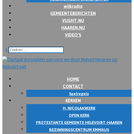
wijkradio
GEMEENTEBERICHTEN
VUGHT.NU
HAAREN.NU
VIDEO’S
x
HOME
CONTACT
Spelregels
KERKEN
H. NICOLAASKERK
OPEN KERK
PROTESTANTE GEMEENTE HELEVOIRT-HAAREN
BEZINNINGSCENTRUM EMMAUS