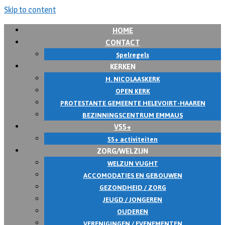
Skip to content
HOME
CONTACT
Spelregels
KERKEN
H. NICOLAASKERK
OPEN KERK
PROTESTANTE GEMEENTE HELEVOIRT-HAAREN
BEZINNINGSCENTRUM EMMAUS
V55+
55+ activiteiten
ZORG/WELZIJN
WELZIJN VUGHT
ACCOMODATIES EN GEBOUWEN
GEZONDHEID / ZORG
JEUGD / JONGEREN
OUDEREN
VERENIGINGEN / EVENEMENTEN