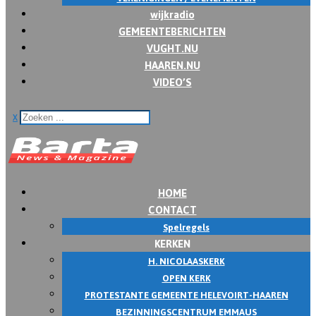
wijkradio
GEMEENTEBERICHTEN
VUGHT.NU
HAAREN.NU
VIDEO’S
x
HOME
CONTACT
Spelregels
KERKEN
H. NICOLAASKERK
OPEN KERK
PROTESTANTE GEMEENTE HELEVOIRT-HAAREN
BEZINNINGSCENTRUM EMMAUS