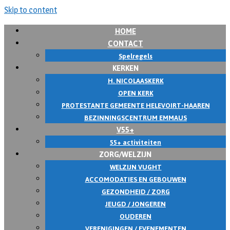
Skip to content
HOME
CONTACT
Spelregels
KERKEN
H. NICOLAASKERK
OPEN KERK
PROTESTANTE GEMEENTE HELEVOIRT-HAAREN
BEZINNINGSCENTRUM EMMAUS
V55+
55+ activiteiten
ZORG/WELZIJN
WELZIJN VUGHT
ACCOMODATIES EN GEBOUWEN
GEZONDHEID / ZORG
JEUGD / JONGEREN
OUDEREN
VERENIGINGEN / EVENEMENTEN