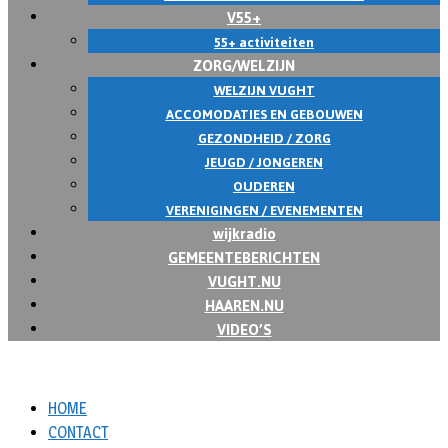
V55+
55+ activiteiten
ZORG/WELZIJN
WELZIJN VUGHT
ACCOMODATIES EN GEBOUWEN
GEZONDHEID / ZORG
JEUGD / JONGEREN
OUDEREN
VERENIGINGEN / EVENEMENTEN
wijkradio
GEMEENTEBERICHTEN
VUGHT.NU
HAAREN.NU
VIDEO’S
HOME
CONTACT