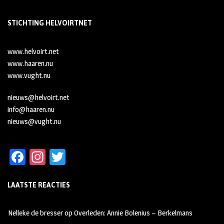
STICHTING HELVOIRTNET
www.helvoirt.net
www.haaren.nu
www.vught.nu
nieuws@helvoirt.net
info@haaren.nu
nieuws@vught.nu
Fa
In
T
ce
st
wi
LAATSTE REACTIES
b
ag
tt
oo
ra
er
Nelleke de bresser
op
Overleden: Annie Bolenius – Berkelmans
k
m