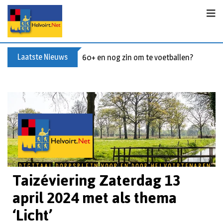
Laatste Nieuws
Buxusplanten in brand in Biezenmortel, v
Taizéviering Zaterdag 13
april 2024 met als thema
‘Licht’