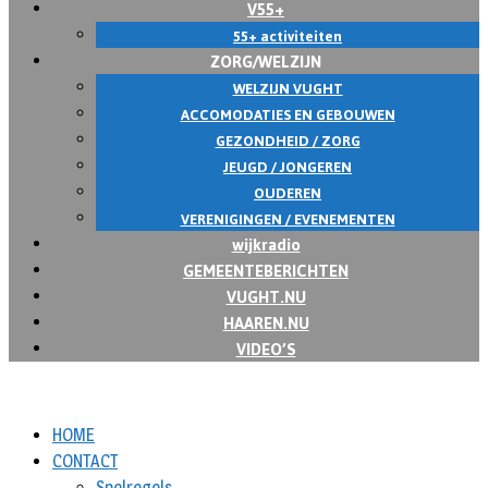
V55+
55+ activiteiten
ZORG/WELZIJN
WELZIJN VUGHT
ACCOMODATIES EN GEBOUWEN
GEZONDHEID / ZORG
JEUGD / JONGEREN
OUDEREN
VERENIGINGEN / EVENEMENTEN
wijkradio
GEMEENTEBERICHTEN
VUGHT.NU
HAAREN.NU
VIDEO’S
HOME
CONTACT
Spelregels