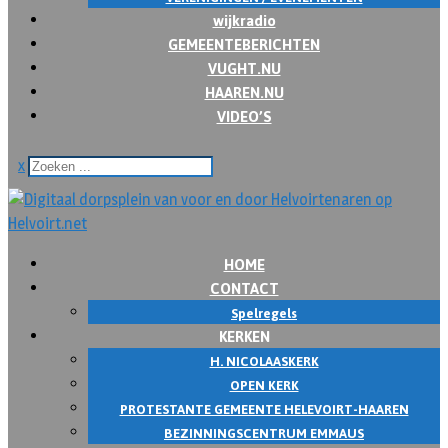
wijkradio
GEMEENTEBERICHTEN
VUGHT.NU
HAAREN.NU
VIDEO’S
x
HOME
CONTACT
Spelregels
KERKEN
H. NICOLAASKERK
OPEN KERK
PROTESTANTE GEMEENTE HELEVOIRT-HAAREN
BEZINNINGSCENTRUM EMMAUS