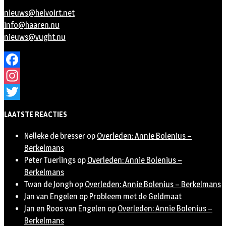
nieuws@helvoirt.net
info@haaren.nu
nieuws@vught.nu
Facebook
Instagram
Twitter
LAATSTE REACTIES
Nelleke de bresser
op
Overleden: Annie Bolenius –
Berkelmans
Peter Tuerlings
op
Overleden: Annie Bolenius –
Berkelmans
Twan de Jongh
op
Overleden: Annie Bolenius – Berkelmans
Jan van Engelen
op
Probleem met de Geldmaat
Jan en Roos van Engelen
op
Overleden: Annie Bolenius –
Berkelmans