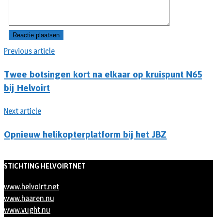
Previous article
Twee botsingen kort na elkaar op kruispunt N65
bij Helvoirt
Next article
Opnieuw helikopterplatform bij het JBZ
STICHTING HELVOIRTNET
www.helvoirt.net
www.haaren.nu
www.vught.nu