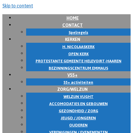
Skip to content
HOME
CONTACT
Spelregels
KERKEN
H. NICOLAASKERK
OPEN KERK
PROTESTANTE GEMEENTE HELEVOIRT-HAAREN
BEZINNINGSCENTRUM EMMAUS
V55+
55+ activiteiten
ZORG/WELZIJN
WELZIJN VUGHT
ACCOMODATIES EN GEBOUWEN
GEZONDHEID / ZORG
JEUGD / JONGEREN
OUDEREN
VERENIGINGEN / EVENEMENTEN