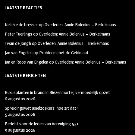
ce
st
wi
LAATSTE REACTIES
b
ag
tt
oo
ra
er
Nelleke de bresser
op
Overleden: Annie Bolenius – Berkelmans
k
m
Peter Tuerlings
op
Overleden: Annie Bolenius – Berkelmans
Twan de Jongh
op
Overleden: Annie Bolenius – Berkelmans
Jan van Engelen
op
Probleem met de Geldmaat
Jan en Roos van Engelen
op
Overleden: Annie Bolenius – Berkelmans
LAATSTE BERICHTEN
Buxusplanten in brand in Biezenmortel, vermoedelijk opzet
6 augustus 2026
Spreidingswet asielzoekers: hoe zit dat?
5 augustus 2026
Bericht voor de leden van Vereniging 55+
5 augustus 2026