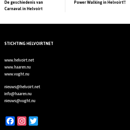
De geschiedenis van
Power Walking in Helvoirt!!
Carnaval in Helvoirt
STICHTING HELVOIRTNET
www.helvoirt.net
www.haaren.nu
www.vught.nu
nieuws@helvoirt.net
info@haaren.nu
nieuws@vught.nu
Fa
In
T