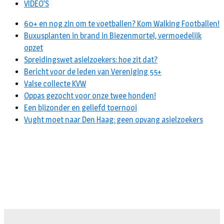
VIDEO’S
60+ en nog zin om te voetballen? Kom Walking Footballen!
Buxusplanten in brand in Biezenmortel, vermoedelijk
opzet
Spreidingswet asielzoekers: hoe zit dat?
Bericht voor de leden van Vereniging 55+
Valse collecte KVW
Oppas gezocht voor onze twee honden!
Een bijzonder en geliefd toernooi
Vught moet naar Den Haag: geen opvang asielzoekers