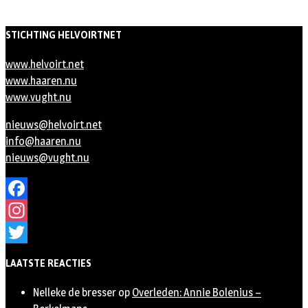
STICHTING HELVOIRTNET
www.helvoirt.net
www.haaren.nu
www.vught.nu
nieuws@helvoirt.net
info@haaren.nu
nieuws@vught.nu
Facebook
Instagram
Twitter
LAATSTE REACTIES
Nelleke de bresser
op
Overleden: Annie Bolenius –