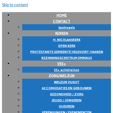
Skip to content
HOME
CONTACT
Spelregels
KERKEN
H. NICOLAASKERK
OPEN KERK
PROTESTANTE GEMEENTE HELEVOIRT-HAAREN
BEZINNINGSCENTRUM EMMAUS
V55+
55+ activiteiten
ZORG/WELZIJN
WELZIJN VUGHT
ACCOMODATIES EN GEBOUWEN
GEZONDHEID / ZORG
JEUGD / JONGEREN
OUDEREN
VERENIGINGEN / EVENEMENTEN