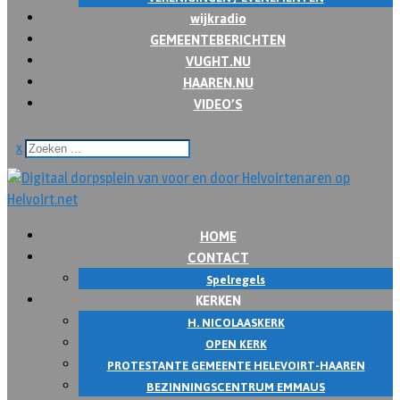
wijkradio
GEMEENTEBERICHTEN
VUGHT.NU
HAAREN.NU
VIDEO’S
x
HOME
CONTACT
Spelregels
KERKEN
H. NICOLAASKERK
OPEN KERK
PROTESTANTE GEMEENTE HELEVOIRT-HAAREN
BEZINNINGSCENTRUM EMMAUS