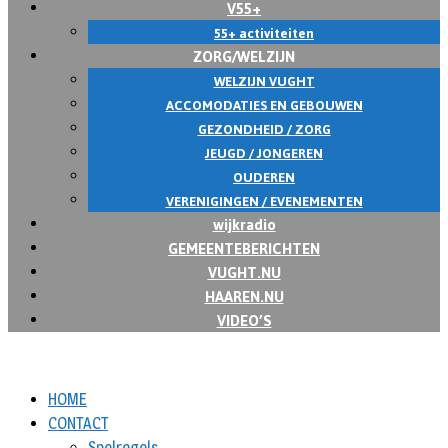
V55+
55+ activiteiten
ZORG/WELZIJN
WELZIJN VUGHT
ACCOMODATIES EN GEBOUWEN
GEZONDHEID / ZORG
JEUGD / JONGEREN
OUDEREN
VERENIGINGEN / EVENEMENTEN
wijkradio
GEMEENTEBERICHTEN
VUGHT.NU
HAAREN.NU
VIDEO’S
HOME
CONTACT
Spelregels