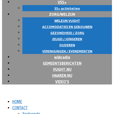
V55+
55+ activiteiten
ZORG/WELZIJN
WELZIJN VUGHT
ACCOMODATIES EN GEBOUWEN
GEZONDHEID / ZORG
JEUGD / JONGEREN
OUDEREN
VERENIGINGEN / EVENEMENTEN
wijkradio
GEMEENTEBERICHTEN
VUGHT.NU
HAAREN.NU
VIDEO’S
HOME
CONTACT
Spelregels