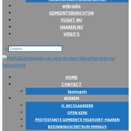
wijkradio
GEMEENTEBERICHTEN
VUGHT.NU
HAAREN.NU
VIDEO’S
x
HOME
CONTACT
Spelregels
KERKEN
H. NICOLAASKERK
OPEN KERK
PROTESTANTE GEMEENTE HELEVOIRT-HAAREN
BEZINNINGSCENTRUM EMMAUS