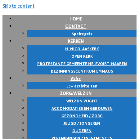
Skip to content
HOME
CONTACT
Spelregels
KERKEN
H. NICOLAASKERK
OPEN KERK
PROTESTANTE GEMEENTE HELEVOIRT-HAAREN
BEZINNINGSCENTRUM EMMAUS
V55+
55+ activiteiten
ZORG/WELZIJN
WELZIJN VUGHT
ACCOMODATIES EN GEBOUWEN
GEZONDHEID / ZORG
JEUGD / JONGEREN
OUDEREN
VERENIGINGEN / EVENEMENTEN