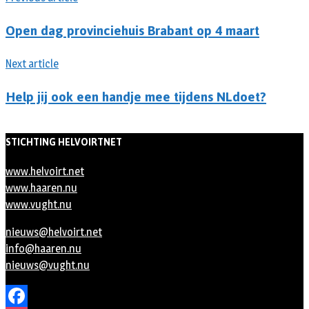
Open dag provinciehuis Brabant op 4 maart
Next article
Help jij ook een handje mee tijdens NLdoet?
STICHTING HELVOIRTNET
www.helvoirt.net
www.haaren.nu
www.vught.nu
nieuws@helvoirt.net
info@haaren.nu
nieuws@vught.nu