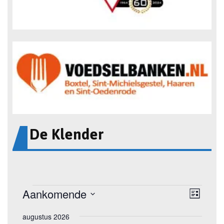
De Klender