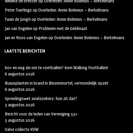
Nelleke de bresser
op
Overleden: Annie Bolenius – Berkelmans
k
m
Peter Tuerlings
op
Overleden: Annie Bolenius – Berkelmans
Twan de Jongh
op
Overleden: Annie Bolenius – Berkelmans
Jan van Engelen
op
Probleem met de Geldmaat
Jan en Roos van Engelen
op
Overleden: Annie Bolenius – Berkelmans
LAATSTE BERICHTEN
60+ en nog zin om te voetballen? Kom Walking Footballen!
6 augustus 2026
Buxusplanten in brand in Biezenmortel, vermoedelijk opzet
6 augustus 2026
Spreidingswet asielzoekers: hoe zit dat?
5 augustus 2026
Bericht voor de leden van Vereniging 55+
5 augustus 2026
Valse collecte KVW