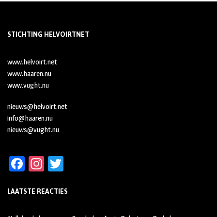
STICHTING HELVOIRTNET
www.helvoirt.net
www.haaren.nu
www.vught.nu
nieuws@helvoirt.net
info@haaren.nu
nieuws@vught.nu
Fa
In
T
ce
st
wi
LAATSTE REACTIES
b
ag
tt
oo
ra
er