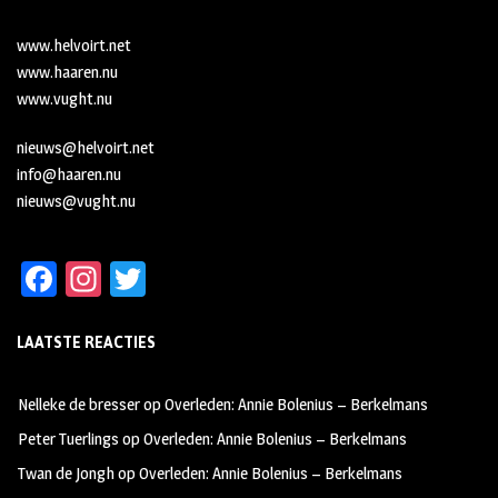
www.helvoirt.net
www.haaren.nu
www.vught.nu
nieuws@helvoirt.net
info@haaren.nu
nieuws@vught.nu
Fa
In
T
ce
st
wi
LAATSTE REACTIES
b
ag
tt
oo
ra
er
Nelleke de bresser
op
Overleden: Annie Bolenius – Berkelmans
k
m
Peter Tuerlings
op
Overleden: Annie Bolenius – Berkelmans
Twan de Jongh
op
Overleden: Annie Bolenius – Berkelmans