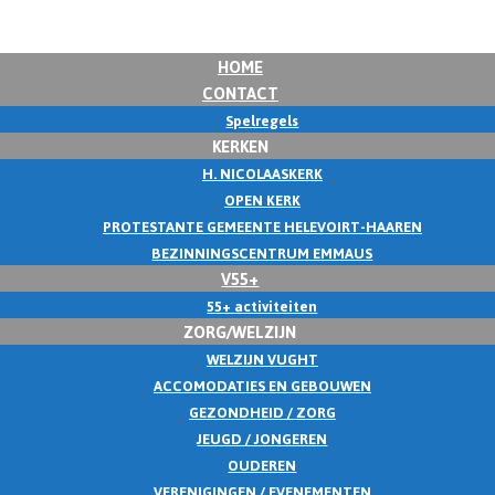
HOME
CONTACT
Spelregels
KERKEN
H. NICOLAASKERK
OPEN KERK
PROTESTANTE GEMEENTE HELEVOIRT-HAAREN
BEZINNINGSCENTRUM EMMAUS
V55+
55+ activiteiten
ZORG/WELZIJN
WELZIJN VUGHT
ACCOMODATIES EN GEBOUWEN
GEZONDHEID / ZORG
JEUGD / JONGEREN
OUDEREN
VERENIGINGEN / EVENEMENTEN