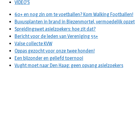
VIDEO’S
60+ en nog zin om te voetballen? Kom Walking Footballen!
Buxusplanten in brand in Biezenmortel, vermoedelijk opzet
Spreidingswet asielzoekers: hoe zit dat?
Bericht voor de leden van Vereniging 55+
Valse collecte KVW
Oppas gezocht voor onze twee honden!
Een bijzonder en geliefd toernooi
Vught moet naar Den Haag: geen opvang asielzoekers