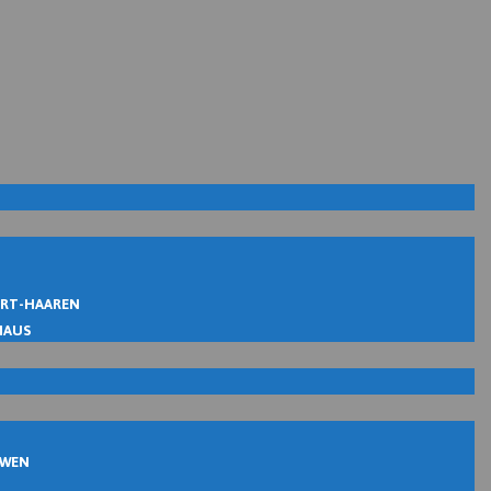
IRT-HAAREN
MAUS
UWEN