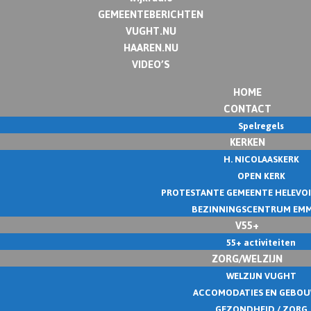
GEMEENTEBERICHTEN
VUGHT.NU
HAAREN.NU
VIDEO’S
HOME
CONTACT
Spelregels
KERKEN
H. NICOLAASKERK
OPEN KERK
PROTESTANTE GEMEENTE HELEVO
BEZINNINGSCENTRUM EM
V55+
55+ activiteiten
ZORG/WELZIJN
WELZIJN VUGHT
ACCOMODATIES EN GEBO
GEZONDHEID / ZORG