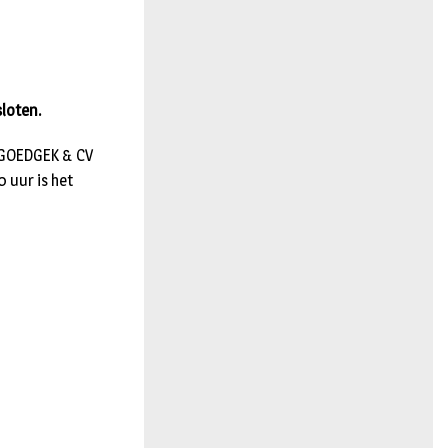
n
sloten.
V GOEDGEK & CV
 uur is het