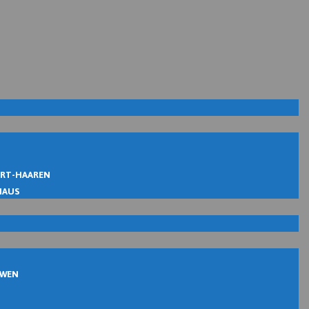
IRT-HAAREN
MAUS
UWEN