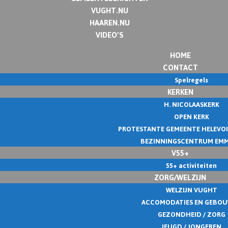
VUGHT.NU
HAAREN.NU
VIDEO’S
HOME
CONTACT
Spelregels
KERKEN
H. NICOLAASKERK
OPEN KERK
PROTESTANTE GEMEENTE HELEVO
BEZINNINGSCENTRUM EM
V55+
55+ activiteiten
ZORG/WELZIJN
WELZIJN VUGHT
ACCOMODATIES EN GEBO
GEZONDHEID / ZORG
JEUGD / JONGEREN