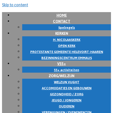
Skip to content
HOME
CONTACT
Spelregels
KERKEN
H. NICOLAASKERK
OPEN KERK
PROTESTANTE GEMEENTE HELEVOIRT-HAAREN
BEZINNINGSCENTRUM EMMAUS
V55+
55+ activiteiten
ZORG/WELZIJN
WELZIJN VUGHT
ACCOMODATIES EN GEBOUWEN
GEZONDHEID / ZORG
JEUGD / JONGEREN
OUDEREN
VERENIGINGEN / EVENEMENTEN