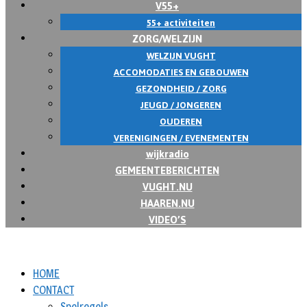
V55+
55+ activiteiten
ZORG/WELZIJN
WELZIJN VUGHT
ACCOMODATIES EN GEBOUWEN
GEZONDHEID / ZORG
JEUGD / JONGEREN
OUDEREN
VERENIGINGEN / EVENEMENTEN
wijkradio
GEMEENTEBERICHTEN
VUGHT.NU
HAAREN.NU
VIDEO’S
HOME
CONTACT
Spelregels