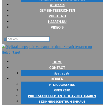
wijkradio
GEMEENTEBERICHTEN
VUGHT.NU
HAAREN.NU
VIDEO’S
x
HOME
CONTACT
Spelregels
KERKEN
H. NICOLAASKERK
OPEN KERK
PROTESTANTE GEMEENTE HELEVOIRT-HAAREN
BEZINNINGSCENTRUM EMMAUS