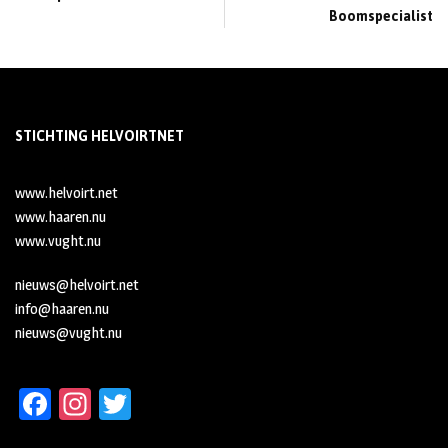
Boomspecialist
STICHTING HELVOIRTNET
www.helvoirt.net
www.haaren.nu
www.vught.nu
nieuws@helvoirt.net
info@haaren.nu
nieuws@vught.nu
Fa
In
T
ce
st
wi