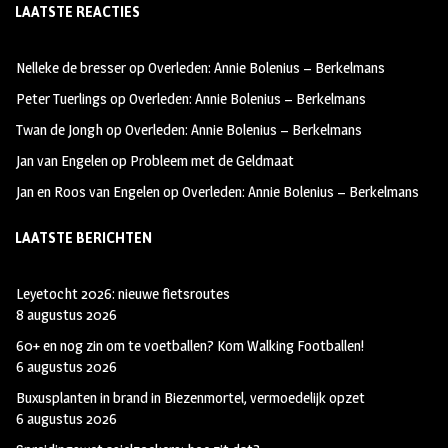
LAATSTE REACTIES
b
ag
tt
oo
ra
er
Nelleke de bresser
op
Overleden: Annie Bolenius – Berkelmans
k
m
Peter Tuerlings
op
Overleden: Annie Bolenius – Berkelmans
Twan de Jongh
op
Overleden: Annie Bolenius – Berkelmans
Jan van Engelen
op
Probleem met de Geldmaat
Jan en Roos van Engelen
op
Overleden: Annie Bolenius – Berkelmans
LAATSTE BERICHTEN
Leyetocht 2026: nieuwe fietsroutes
8 augustus 2026
60+ en nog zin om te voetballen? Kom Walking Footballen!
6 augustus 2026
Buxusplanten in brand in Biezenmortel, vermoedelijk opzet
6 augustus 2026