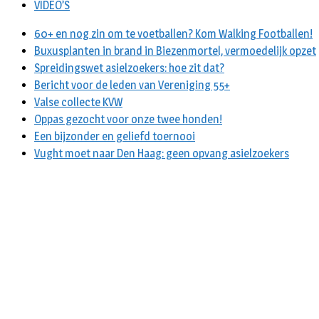
VIDEO’S
60+ en nog zin om te voetballen? Kom Walking Footballen!
Buxusplanten in brand in Biezenmortel, vermoedelijk opzet
Spreidingswet asielzoekers: hoe zit dat?
Bericht voor de leden van Vereniging 55+
Valse collecte KVW
Oppas gezocht voor onze twee honden!
Een bijzonder en geliefd toernooi
Vught moet naar Den Haag: geen opvang asielzoekers