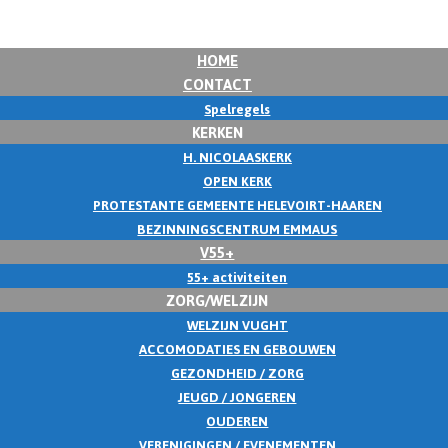
HOME
CONTACT
Spelregels
KERKEN
H. NICOLAASKERK
OPEN KERK
PROTESTANTE GEMEENTE HELEVOIRT-HAAREN
BEZINNINGSCENTRUM EMMAUS
V55+
55+ activiteiten
ZORG/WELZIJN
WELZIJN VUGHT
ACCOMODATIES EN GEBOUWEN
GEZONDHEID / ZORG
JEUGD / JONGEREN
OUDEREN
VERENIGINGEN / EVENEMENTEN