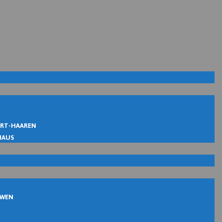
IRT-HAAREN
MAUS
UWEN