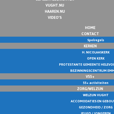
VUGHT.NU
HAAREN.NU
VIDEO’S
HOME
CONTACT
Spelregels
KERKEN
H. NICOLAASKERK
OPEN KERK
PROTESTANTE GEMEENTE HELEVO
BEZINNINGSCENTRUM EM
V55+
55+ activiteiten
ZORG/WELZIJN
WELZIJN VUGHT
ACCOMODATIES EN GEBO
GEZONDHEID / ZORG
JEUGD / JONGEREN