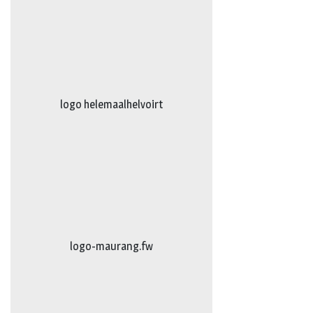
logo truckertruck 2023.fw
johan