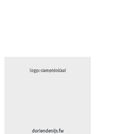
logo-herpten.fw
logo-bakkerijvanDoorn