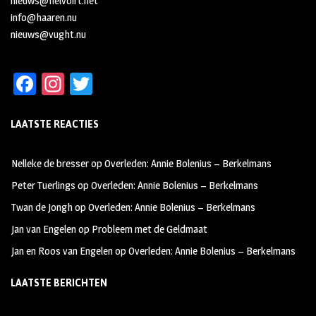
nieuws@helvoirt.net
info@haaren.nu
nieuws@vught.nu
Fa
In
T
ce
st
wi
LAATSTE REACTIES
b
ag
tt
oo
ra
er
Nelleke de bresser
op
Overleden: Annie Bolenius – Berkelmans
k
m
Peter Tuerlings
op
Overleden: Annie Bolenius – Berkelmans
Twan de Jongh
op
Overleden: Annie Bolenius – Berkelmans
Jan van Engelen
op
Probleem met de Geldmaat
Jan en Roos van Engelen
op
Overleden: Annie Bolenius – Berkelmans
LAATSTE BERICHTEN