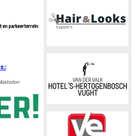
n
t en parkeerterrein
s:
Mastodon