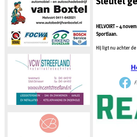
Sleutel g
HELVOIRT – 4 novemb
Sportlaan.
Hij ligt nu achter de
H
F