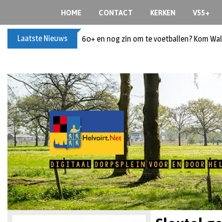
HOME
CONTACT
KERKEN
V55+
Laatste Nieuws
60+ en nog zin om te voetballen? Kom Wal