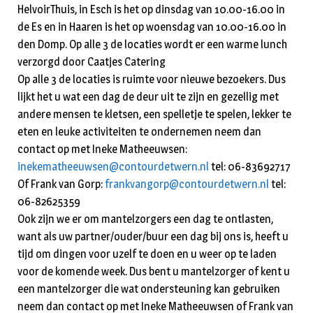
HelvoirThuis, in Esch is het op dinsdag van 10.00-16.00 in
de Es en in Haaren is het op woensdag van 10.00-16.00 in
den Domp. Op alle 3 de locaties wordt er een warme lunch
verzorgd door Caatjes Catering
Op alle 3 de locaties is ruimte voor nieuwe bezoekers. Dus
lijkt het u wat een dag de deur uit te zijn en gezellig met
andere mensen te kletsen, een spelletje te spelen, lekker te
eten en leuke activiteiten te ondernemen neem dan
contact op met Ineke Matheeuwsen:
inekematheeuwsen@contourdetwern.nl
tel: 06-83692717
Of Frank van Gorp:
frankvangorp@contourdetwern.nl
tel:
06-82625359
Ook zijn we er om mantelzorgers een dag te ontlasten,
want als uw partner/ouder/buur een dag bij ons is, heeft u
tijd om dingen voor uzelf te doen en u weer op te laden
voor de komende week. Dus bent u mantelzorger of kent u
een mantelzorger die wat ondersteuning kan gebruiken
neem dan contact op met Ineke Matheeuwsen of Frank van