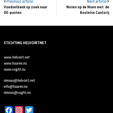
Previous article
Next article
Voedselbank op zoek naar
Noten op de Noen met: de
DE-punten
Boxtelse Cantorij
STICHTING HELVOIRTNET
www.helvoirt.net
www.haaren.nu
www.vught.nu
nieuws@helvoirt.net
info@haaren.nu
nieuws@vught.nu
Fa
In
T