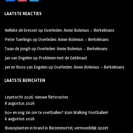
ce
st
wi
LAATSTE REACTIES
b
ag
tt
oo
ra
er
Nelleke de bresser
op
Overleden: Annie Bolenius – Berkelmans
k
m
Peter Tuerlings
op
Overleden: Annie Bolenius – Berkelmans
Twan de Jongh
op
Overleden: Annie Bolenius – Berkelmans
Jan van Engelen
op
Probleem met de Geldmaat
Jan en Roos van Engelen
op
Overleden: Annie Bolenius – Berkelmans
LAATSTE BERICHTEN
Leyetocht 2026: nieuwe fietsroutes
8 augustus 2026
60+ en nog zin om te voetballen? Kom Walking Footballen!
6 augustus 2026
Buxusplanten in brand in Biezenmortel, vermoedelijk opzet