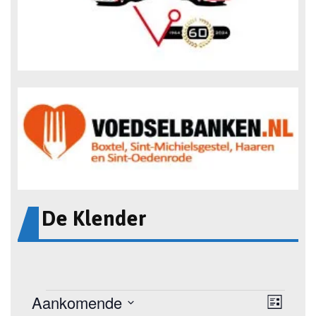
De Klender