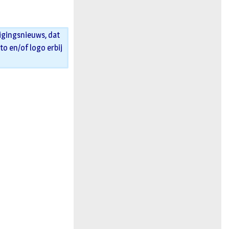
n
igingsnieuws, dat
oto en/of logo erbij