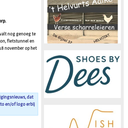
n
orp.
 valt nog genoeg te
on, fietstunnel en
18 november op het
igingsnieuws, dat
oto en/of logo erbij