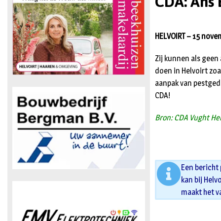
CDA: Ans 
HELVOIRT – 15 novem
Zij kunnen als geen
doen in Helvoirt zoa
aanpak van pestgedr
CDA!
Bron: CDA Vught Hel
Een bericht
kan bij Helv
maakt het v