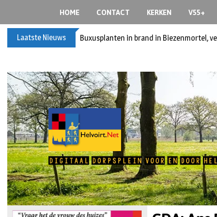
HOME
CONTACT
KERKEN
V55+
Laatste Nieuws
Spreidingswet asielzoekers: hoe zit dat?