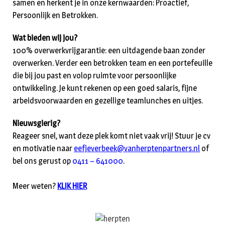
samen en herkent je in onze kernwaarden: Proactief,
Persoonlijk en Betrokken.
Wat bieden wij jou?
100% overwerkvrijgarantie: een uitdagende baan zonder
overwerken. Verder een betrokken team en een portefeuille
die bij jou past en volop ruimte voor persoonlijke
ontwikkeling. Je kunt rekenen op een goed salaris, fijne
arbeidsvoorwaarden en gezellige teamlunches en uitjes.
Nieuwsgierig?
Reageer snel, want deze plek komt niet vaak vrij! Stuur je cv
en motivatie naar
eefjeverbeek@vanherptenpartners.nl
of
bel ons gerust op
0411 – 641000
.
Meer weten?
KLIK HIER