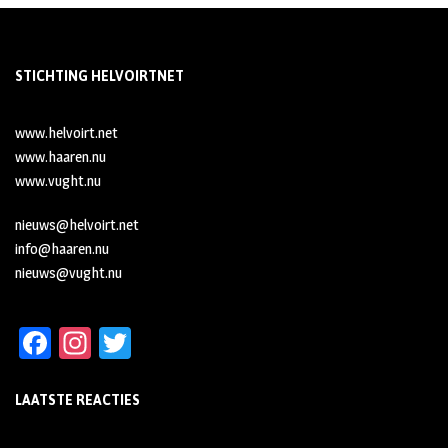
STICHTING HELVOIRTNET
www.helvoirt.net
www.haaren.nu
www.vught.nu
nieuws@helvoirt.net
info@haaren.nu
nieuws@vught.nu
Fa
In
T
ce
st
wi
LAATSTE REACTIES
b
ag
tt
oo
ra
er