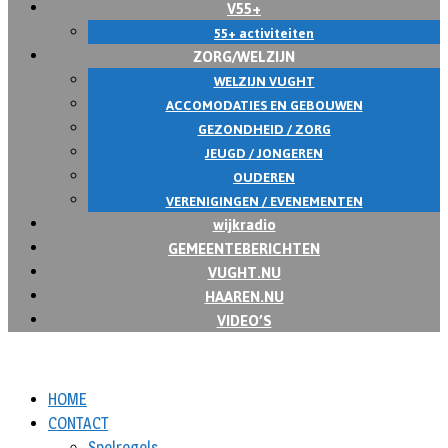
V55+
55+ activiteiten
ZORG/WELZIJN
WELZIJN VUGHT
ACCOMODATIES EN GEBOUWEN
GEZONDHEID / ZORG
JEUGD / JONGEREN
OUDEREN
VERENIGINGEN / EVENEMENTEN
wijkradio
GEMEENTEBERICHTEN
VUGHT.NU
HAAREN.NU
VIDEO’S
HOME
CONTACT
Spelregels