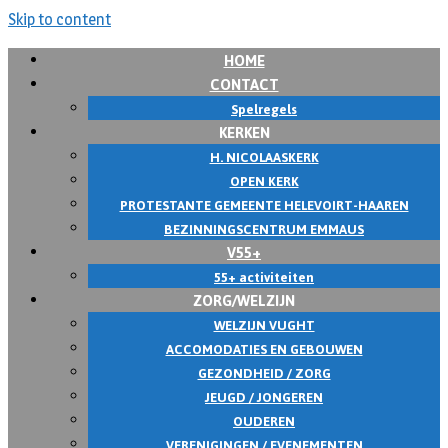
Skip to content
HOME
CONTACT
Spelregels
KERKEN
H. NICOLAASKERK
OPEN KERK
PROTESTANTE GEMEENTE HELEVOIRT-HAAREN
BEZINNINGSCENTRUM EMMAUS
V55+
55+ activiteiten
ZORG/WELZIJN
WELZIJN VUGHT
ACCOMODATIES EN GEBOUWEN
GEZONDHEID / ZORG
JEUGD / JONGEREN
OUDEREN
VERENIGINGEN / EVENEMENTEN