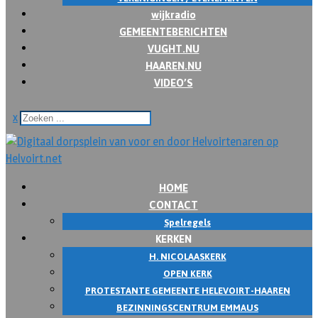
wijkradio
GEMEENTEBERICHTEN
VUGHT.NU
HAAREN.NU
VIDEO’S
x
HOME
CONTACT
Spelregels
KERKEN
H. NICOLAASKERK
OPEN KERK
PROTESTANTE GEMEENTE HELEVOIRT-HAAREN
BEZINNINGSCENTRUM EMMAUS