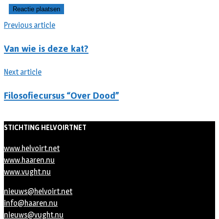
Previous article
Van wie is deze kat?
Next article
Filosofiecursus “Over Dood”
STICHTING HELVOIRTNET
www.helvoirt.net
www.haaren.nu
www.vught.nu
nieuws@helvoirt.net
info@haaren.nu
nieuws@vught.nu