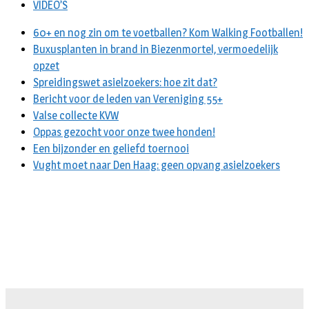
VIDEO’S
60+ en nog zin om te voetballen? Kom Walking Footballen!
Buxusplanten in brand in Biezenmortel, vermoedelijk
opzet
Spreidingswet asielzoekers: hoe zit dat?
Bericht voor de leden van Vereniging 55+
Valse collecte KVW
Oppas gezocht voor onze twee honden!
Een bijzonder en geliefd toernooi
Vught moet naar Den Haag: geen opvang asielzoekers