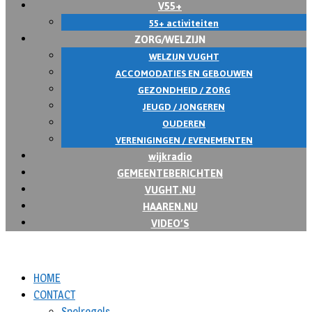
V55+
55+ activiteiten
ZORG/WELZIJN
WELZIJN VUGHT
ACCOMODATIES EN GEBOUWEN
GEZONDHEID / ZORG
JEUGD / JONGEREN
OUDEREN
VERENIGINGEN / EVENEMENTEN
wijkradio
GEMEENTEBERICHTEN
VUGHT.NU
HAAREN.NU
VIDEO’S
HOME
CONTACT
Spelregels