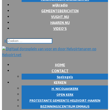
wijkradio
GEMEENTEBERICHTEN
VUGHT.NU
HAAREN.NU
VIDEO’S
x
HOME
CONTACT
Spelregels
KERKEN
H. NICOLAASKERK
OPEN KERK
PROTESTANTE GEMEENTE HELEVOIRT-HAAREN
BEZINNINGSCENTRUM EMMAUS