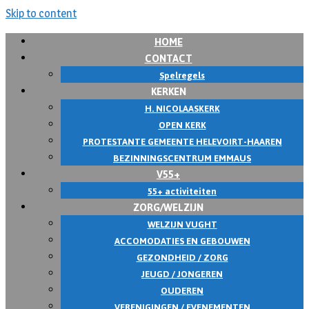
Skip to content
HOME
CONTACT
Spelregels
KERKEN
H. NICOLAASKERK
OPEN KERK
PROTESTANTE GEMEENTE HELEVOIRT-HAAREN
BEZINNINGSCENTRUM EMMAUS
V55+
55+ activiteiten
ZORG/WELZIJN
WELZIJN VUGHT
ACCOMODATIES EN GEBOUWEN
GEZONDHEID / ZORG
JEUGD / JONGEREN
OUDEREN
VERENIGINGEN / EVENEMENTEN