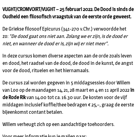
VUGHT/CROMVOIRT/VUGHT – 25 februari 2022. De Dood is sinds de
Oudheid een filosofisch vraagstuk van de eerste orde geweest.
De Griekse filosoof Epicurus (341-270 v.Chr.) verwoordde het
zo:
“De dood gaat ons niet aan. Zolang we er zijn, is de dood er
niet, en wanneer de dood er is, zijn wij er niet meer”.
In deze cursus komen diverse aspecten aan de orde zoals leven
en dood, het raadsel van de dood, de dood in de kunst, de angst
voor de dood, rituelen en het hiernamaals.
De cursus zal worden gegeven in 5 middagsessies door Willem
van Loo op de maandagen 14, 21, 28 maart en 4 en 11 april 2022
in
de Rode Rik
van 14.00 tot ca. 16.30 uur. De kosten voor de vijf
middagen inclusief koffie/thee bedragen € 25,–, graag de eerste
bijeenkomst contant betalen.
Willem verheugt zich op een aandachtige toehoorders.
Voor meer informatie kun je mailen naar: