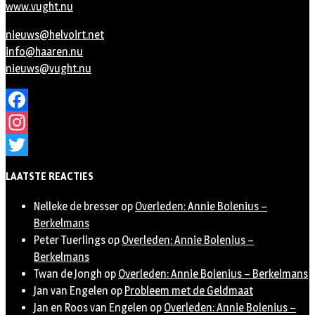
www.vught.nu
nieuws@helvoirt.net
info@haaren.nu
nieuws@vught.nu
Facebook
Instagram
Twitter
LAATSTE REACTIES
Nelleke de bresser
op
Overleden: Annie Bolenius –
Berkelmans
Peter Tuerlings
op
Overleden: Annie Bolenius –
Berkelmans
Twan de Jongh
op
Overleden: Annie Bolenius – Berkelmans
Jan van Engelen
op
Probleem met de Geldmaat
Jan en Roos van Engelen
op
Overleden: Annie Bolenius –