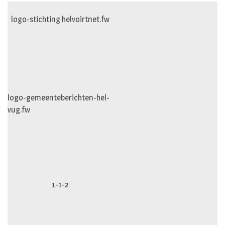
logo-stichting helvoirtnet.fw
logo-gemeenteberichten-hel-
vug.fw
1-1-2