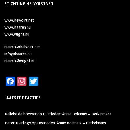
STICHTING HELVOIRTNET
www.helvoirt.net
www.haaren.nu
www.vught.nu
nieuws@helvoirt.net
info@haaren.nu
nieuws@vught.nu
Fa
In
T
ce
st
wi
LAATSTE REACTIES
b
ag
tt
oo
ra
er
Nelleke de bresser
op
Overleden: Annie Bolenius – Berkelmans
k
m
Peter Tuerlings
op
Overleden: Annie Bolenius – Berkelmans