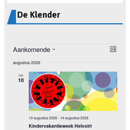
De Klender