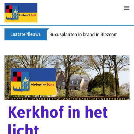
Laatste Nieuws
Buxusplanten in brand in Biezenmortel, v
Kerkhof in het
licht