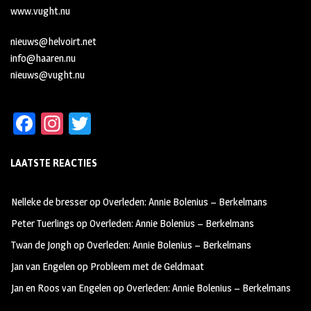
www.vught.nu
nieuws@helvoirt.net
info@haaren.nu
nieuws@vught.nu
Fa
In
T
ce
st
wi
LAATSTE REACTIES
b
ag
tt
oo
ra
er
Nelleke de bresser
op
Overleden: Annie Bolenius – Berkelmans
k
m
Peter Tuerlings
op
Overleden: Annie Bolenius – Berkelmans
Twan de Jongh
op
Overleden: Annie Bolenius – Berkelmans
Jan van Engelen
op
Probleem met de Geldmaat
Jan en Roos van Engelen
op
Overleden: Annie Bolenius – Berkelmans